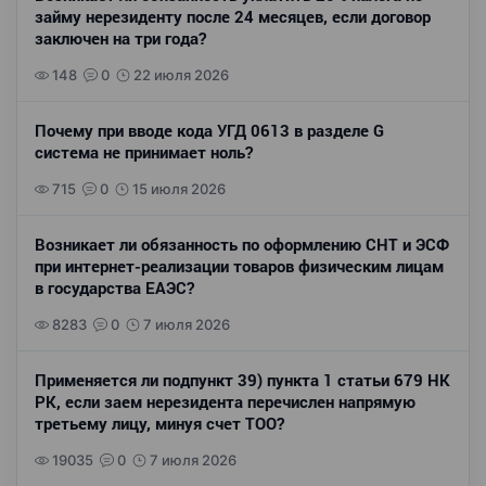
займу нерезиденту после 24 месяцев, если договор
заключен на три года?
148
0
22 июля 2026
Почему при вводе кода УГД 0613 в разделе G
система не принимает ноль?
715
0
15 июля 2026
Возникает ли обязанность по оформлению СНТ и ЭСФ
при интернет-реализации товаров физическим лицам
в государства ЕАЭС?
8283
0
7 июля 2026
Применяется ли подпункт 39) пункта 1 статьи 679 НК
РК, если заем нерезидента перечислен напрямую
третьему лицу, минуя счет ТОО?
19035
0
7 июля 2026