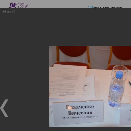
Вход для членов
35
из
44
☰ Меню
Главная страница
—
Презентации
—
ЭЛЕКТРОННЫЕ СЧЕТА-ФАКТУРЫ.
ВИРТУАЛЬНЫЙ СКЛАД.
ЭЛЕКТРОННЫЕ СЧЕТА-
ФАКТУРЫ. ВИРТУАЛЬНЫЙ
СКЛАД.
ЭЛЕКТРОННЫЕ СЧЕТА-ФАКТУРЫ. ВИРТУАЛЬНЫЙ
СКЛАД.
02.12.2017
Семинар с КГД и разработчиками