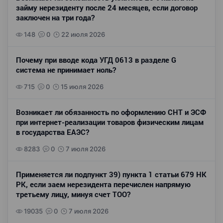
займу нерезиденту после 24 месяцев, если договор
заключен на три года?
148
0
22 июля 2026
Почему при вводе кода УГД 0613 в разделе G
система не принимает ноль?
715
0
15 июля 2026
Возникает ли обязанность по оформлению СНТ и ЭСФ
при интернет-реализации товаров физическим лицам
в государства ЕАЭС?
8283
0
7 июля 2026
Применяется ли подпункт 39) пункта 1 статьи 679 НК
РК, если заем нерезидента перечислен напрямую
третьему лицу, минуя счет ТОО?
19035
0
7 июля 2026