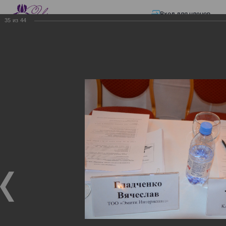
Вход для членов
35
из
44
☰ Меню
Главная страница
—
Презентации
—
ЭЛЕКТРОННЫЕ СЧЕТА-ФАКТУРЫ.
ВИРТУАЛЬНЫЙ СКЛАД.
ЭЛЕКТРОННЫЕ СЧЕТА-
ФАКТУРЫ. ВИРТУАЛЬНЫЙ
СКЛАД.
ЭЛЕКТРОННЫЕ СЧЕТА-ФАКТУРЫ. ВИРТУАЛЬНЫЙ
СКЛАД.
02.12.2017
Семинар с КГД и разработчиками