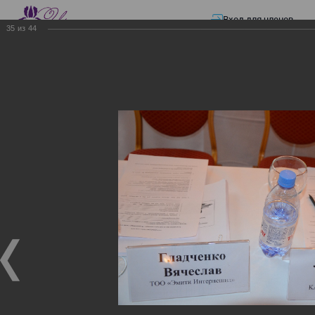
Вход для членов
35
из
44
☰ Меню
Главная страница
—
Презентации
—
ЭЛЕКТРОННЫЕ СЧЕТА-ФАКТУРЫ.
ВИРТУАЛЬНЫЙ СКЛАД.
ЭЛЕКТРОННЫЕ СЧЕТА-
ФАКТУРЫ. ВИРТУАЛЬНЫЙ
СКЛАД.
ЭЛЕКТРОННЫЕ СЧЕТА-ФАКТУРЫ. ВИРТУАЛЬНЫЙ
СКЛАД.
02.12.2017
Семинар с КГД и разработчиками