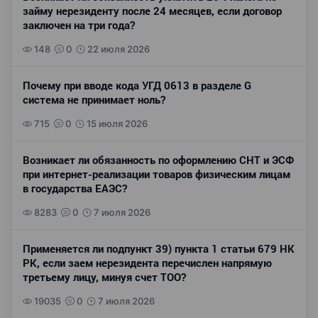
займу нерезиденту после 24 месяцев, если договор
заключен на три года?
148
0
22 июля 2026
Почему при вводе кода УГД 0613 в разделе G
система не принимает ноль?
715
0
15 июля 2026
Возникает ли обязанность по оформлению СНТ и ЭСФ
при интернет-реализации товаров физическим лицам
в государства ЕАЭС?
8283
0
7 июля 2026
Применяется ли подпункт 39) пункта 1 статьи 679 НК
РК, если заем нерезидента перечислен напрямую
третьему лицу, минуя счет ТОО?
19035
0
7 июля 2026