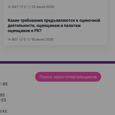
547
0
22 июня 2026
Какие требования предъявляются к оценочной
деятельности, оценщикам и палатам
оценщиков в РК?
807
0
18 июня 2026
Поиск налогоплательщиков
2-95
-95
-20
.kz