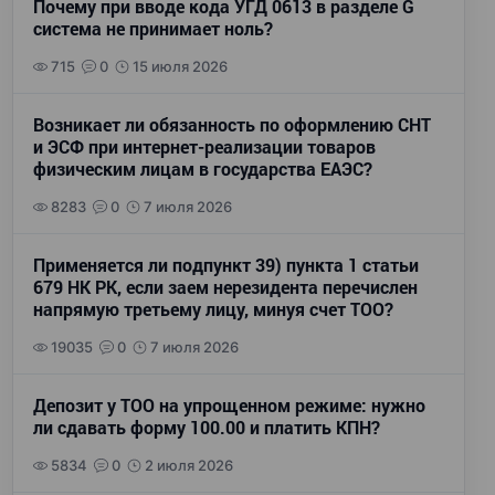
Почему при вводе кода УГД 0613 в разделе G
система не принимает ноль?
715
0
15 июля 2026
Возникает ли обязанность по оформлению СНТ
и ЭСФ при интернет-реализации товаров
физическим лицам в государства ЕАЭС?
8283
0
7 июля 2026
Применяется ли подпункт 39) пункта 1 статьи
679 НК РК, если заем нерезидента перечислен
напрямую третьему лицу, минуя счет ТОО?
19035
0
7 июля 2026
Депозит у ТОО на упрощенном режиме: нужно
ли сдавать форму 100.00 и платить КПН?
5834
0
2 июля 2026