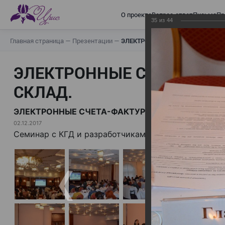
О проекте
Вопрос-ответ
Письма
Пр
35
из
44
Главная страница
—
Презентации
—
ЭЛЕКТРОННЫЕ СЧЕТА-ФАКТУРЫ.
ЭЛЕКТРОННЫЕ СЧЕТА-ФАК
СКЛАД.
ЭЛЕКТРОННЫЕ СЧЕТА-ФАКТУРЫ. ВИРТУАЛЬНЫЙ 
02.12.2017
Семинар с КГД и разработчиками