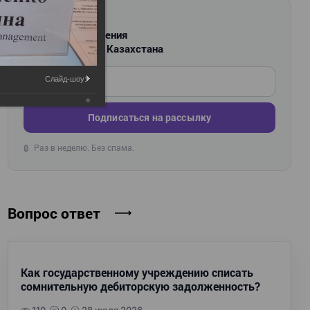
РАССЫЛКА
Новости и изменения
для бухгалтеров Казахстана
Введите ваш e-mail
Слайд-шоу:
Подписаться на рассылку
Раз в неделю. Без спама.
🔒
Вопрос ответ
Как государственному учреждению списать
сомнительную дебиторскую задолженность?