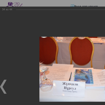
Вход для членов
34
из
44
☰ Меню
Главная страница
—
Презентации
—
ЭЛЕКТРОННЫЕ СЧЕТА-ФАКТУРЫ.
ВИРТУАЛЬНЫЙ СКЛАД.
ЭЛЕКТРОННЫЕ СЧЕТА-
ФАКТУРЫ. ВИРТУАЛЬНЫЙ
СКЛАД.
ЭЛЕКТРОННЫЕ СЧЕТА-ФАКТУРЫ. ВИРТУАЛЬНЫЙ
СКЛАД.
02.12.2017
Семинар с КГД и разработчиками