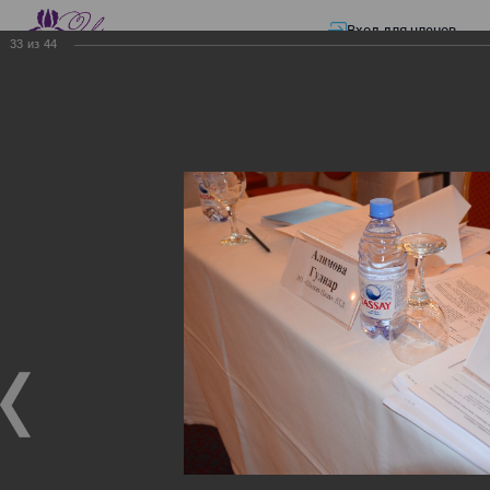
Вход для членов
33
из
44
☰ Меню
Главная страница
—
Презентации
—
ЭЛЕКТРОННЫЕ СЧЕТА-ФАКТУРЫ.
ВИРТУАЛЬНЫЙ СКЛАД.
ЭЛЕКТРОННЫЕ СЧЕТА-
ФАКТУРЫ. ВИРТУАЛЬНЫЙ
СКЛАД.
ЭЛЕКТРОННЫЕ СЧЕТА-ФАКТУРЫ. ВИРТУАЛЬНЫЙ
СКЛАД.
02.12.2017
Семинар с КГД и разработчиками