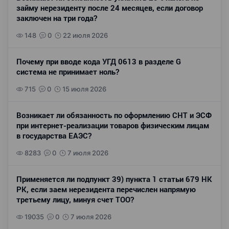
займу нерезиденту после 24 месяцев, если договор
заключен на три года?
148
0
22 июля 2026
Почему при вводе кода УГД 0613 в разделе G
система не принимает ноль?
715
0
15 июля 2026
Возникает ли обязанность по оформлению СНТ и ЭСФ
при интернет-реализации товаров физическим лицам
в государства ЕАЭС?
8283
0
7 июля 2026
Применяется ли подпункт 39) пункта 1 статьи 679 НК
РК, если заем нерезидента перечислен напрямую
третьему лицу, минуя счет ТОО?
19035
0
7 июля 2026