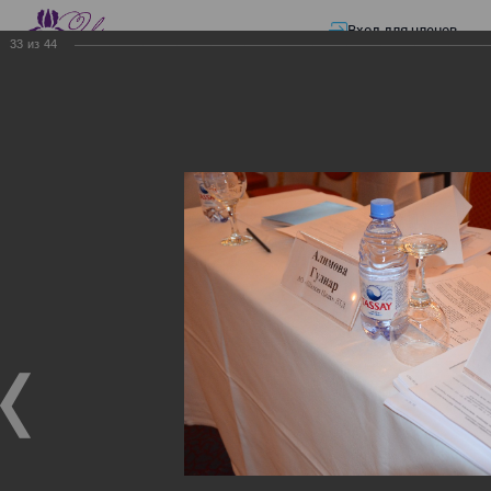
Вход для членов
33
из
44
☰ Меню
Главная страница
—
Презентации
—
ЭЛЕКТРОННЫЕ СЧЕТА-ФАКТУРЫ.
ВИРТУАЛЬНЫЙ СКЛАД.
ЭЛЕКТРОННЫЕ СЧЕТА-
ФАКТУРЫ. ВИРТУАЛЬНЫЙ
СКЛАД.
ЭЛЕКТРОННЫЕ СЧЕТА-ФАКТУРЫ. ВИРТУАЛЬНЫЙ
СКЛАД.
02.12.2017
Семинар с КГД и разработчиками