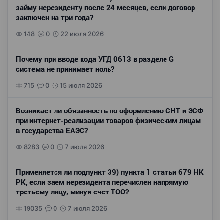
займу нерезиденту после 24 месяцев, если договор
заключен на три года?
148
0
22 июля 2026
Почему при вводе кода УГД 0613 в разделе G
система не принимает ноль?
715
0
15 июля 2026
Возникает ли обязанность по оформлению СНТ и ЭСФ
при интернет-реализации товаров физическим лицам
в государства ЕАЭС?
8283
0
7 июля 2026
Применяется ли подпункт 39) пункта 1 статьи 679 НК
РК, если заем нерезидента перечислен напрямую
третьему лицу, минуя счет ТОО?
19035
0
7 июля 2026