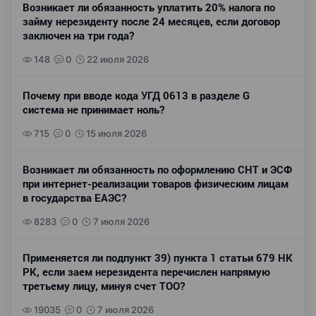
Возникает ли обязанность уплатить 20% налога по
займу нерезиденту после 24 месяцев, если договор
заключен на три года?
148
0
22 июля 2026
Почему при вводе кода УГД 0613 в разделе G
система не принимает ноль?
715
0
15 июля 2026
Возникает ли обязанность по оформлению СНТ и ЭСФ
при интернет-реализации товаров физическим лицам
в государства ЕАЭС?
8283
0
7 июля 2026
Применяется ли подпункт 39) пункта 1 статьи 679 НК
РК, если заем нерезидента перечислен напрямую
третьему лицу, минуя счет ТОО?
19035
0
7 июля 2026