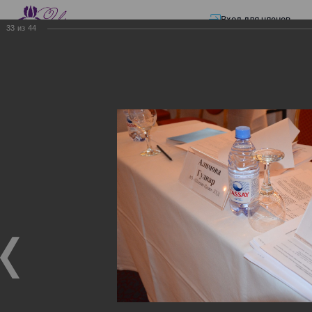
Вход для членов
33
из
44
☰ Меню
Главная страница
—
Презентации
—
ЭЛЕКТРОННЫЕ СЧЕТА-ФАКТУРЫ.
ВИРТУАЛЬНЫЙ СКЛАД.
ЭЛЕКТРОННЫЕ СЧЕТА-
ФАКТУРЫ. ВИРТУАЛЬНЫЙ
СКЛАД.
ЭЛЕКТРОННЫЕ СЧЕТА-ФАКТУРЫ. ВИРТУАЛЬНЫЙ
СКЛАД.
02.12.2017
Семинар с КГД и разработчиками