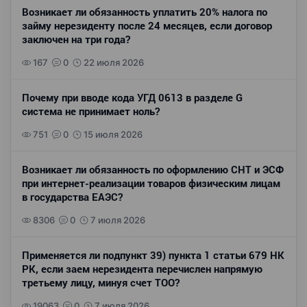
Возникает ли обязанность уплатить 20% налога по
займу нерезиденту после 24 месяцев, если договор
заключен на три года?
167
0
22 июля 2026
Почему при вводе кода УГД 0613 в разделе G
система не принимает ноль?
751
0
15 июля 2026
Возникает ли обязанность по оформлению СНТ и ЭСФ
при интернет-реализации товаров физическим лицам
в государства ЕАЭС?
8306
0
7 июля 2026
Применяется ли подпункт 39) пункта 1 статьи 679 НК
РК, если заем нерезидента перечислен напрямую
третьему лицу, минуя счет ТОО?
19063
0
7 июля 2026