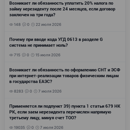
Возникает ли обязанность уплатить 20% налога по
займу нерезиденту после 24 месяцев, если договор
заключен на три года?
148
0
22 июля 2026
Почему при вводе кода УГД 0613 в разделе G
система не принимает ноль?
715
0
15 июля 2026
Возникает ли обязанность по оформлению СНТ и ЭСФ
при интернет-реализации товаров физическим лицам
в государства ЕАЭС?
8283
0
7 июля 2026
Применяется ли подпункт 39) пункта 1 статьи 679 НК
РК, если заем нерезидента перечислен напрямую
третьему лицу, минуя счет ТОО?
19035
0
7 июля 2026