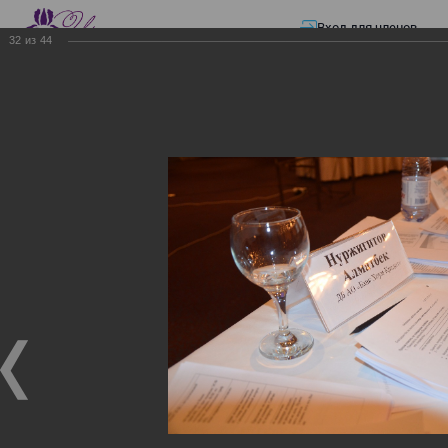
Вход для членов
32
из
44
☰ Меню
Главная страница
—
Презентации
—
ЭЛЕКТРОННЫЕ СЧЕТА-ФАКТУРЫ.
ВИРТУАЛЬНЫЙ СКЛАД.
ЭЛЕКТРОННЫЕ СЧЕТА-
ФАКТУРЫ. ВИРТУАЛЬНЫЙ
СКЛАД.
ЭЛЕКТРОННЫЕ СЧЕТА-ФАКТУРЫ. ВИРТУАЛЬНЫЙ
СКЛАД.
02.12.2017
Семинар с КГД и разработчиками