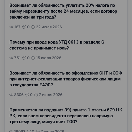
Возникает ли обязанность уплатить 20% налога по
займу нерезиденту после 24 месяцев, если договор
заключен на три года?
167
0
22 июля 2026
Почему при вводе кода УГД 0613 в разделе G
система не принимает ноль?
751
0
15 июля 2026
Возникает ли обязанность по оформлению СНТ и ЭСФ
при интернет-реализации товаров физическим лицам
в государства ЕАЭС?
8306
0
7 июля 2026
Применяется ли подпункт 39) пункта 1 статьи 679 НК
РК, если заем нерезидента перечислен напрямую
третьему лицу, минуя счет ТОО?
19063
0
7 июля 2026