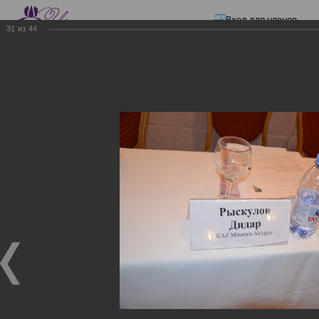
Вход для членов
31
из
44
☰ Меню
Главная страница
—
Презентации
—
ЭЛЕКТРОННЫЕ СЧЕТА-ФАКТУРЫ.
ВИРТУАЛЬНЫЙ СКЛАД.
ЭЛЕКТРОННЫЕ СЧЕТА-
ФАКТУРЫ. ВИРТУАЛЬНЫЙ
СКЛАД.
ЭЛЕКТРОННЫЕ СЧЕТА-ФАКТУРЫ. ВИРТУАЛЬНЫЙ
СКЛАД.
02.12.2017
Семинар с КГД и разработчиками