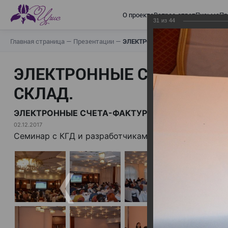
О проекте
Вопрос-ответ
Письма
Пр
31
из
44
Главная страница
—
Презентации
—
ЭЛЕКТРОННЫЕ СЧЕТА-ФАКТУРЫ.
ЭЛЕКТРОННЫЕ СЧЕТА-ФАК
СКЛАД.
ЭЛЕКТРОННЫЕ СЧЕТА-ФАКТУРЫ. ВИРТУАЛЬНЫЙ 
02.12.2017
Семинар с КГД и разработчиками