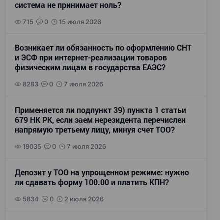
система не принимает ноль?
715
0
15 июля 2026
Возникает ли обязанность по оформлению СНТ
и ЭСФ при интернет-реализации товаров
физическим лицам в государства ЕАЭС?
8283
0
7 июля 2026
Применяется ли подпункт 39) пункта 1 статьи
679 НК РК, если заем нерезидента перечислен
напрямую третьему лицу, минуя счет ТОО?
19035
0
7 июля 2026
Депозит у ТОО на упрощенном режиме: нужно
ли сдавать форму 100.00 и платить КПН?
5834
0
2 июля 2026