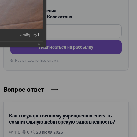
РАССЫЛКА
Новости и изменения
для бухгалтеров Казахстана
Введите ваш e-mail
Слайд-шоу:
Подписаться на рассылку
Раз в неделю. Без спама.
🔒
Вопрос ответ
Как государственному учреждению списать
сомнительную дебиторскую задолженность?
110
0
28 июля 2026