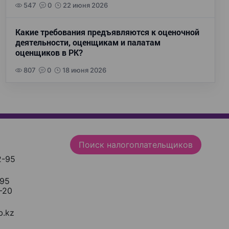
547
0
22 июня 2026
Какие требования предъявляются к оценочной
деятельности, оценщикам и палатам
оценщиков в РК?
807
0
18 июня 2026
Поиск налогоплательщиков
2-95
-95
-20
.kz