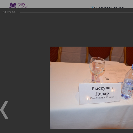
Вход для членов
31
из
44
☰ Меню
Главная страница
—
Презентации
—
ЭЛЕКТРОННЫЕ СЧЕТА-ФАКТУРЫ.
ВИРТУАЛЬНЫЙ СКЛАД.
ЭЛЕКТРОННЫЕ СЧЕТА-
ФАКТУРЫ. ВИРТУАЛЬНЫЙ
СКЛАД.
ЭЛЕКТРОННЫЕ СЧЕТА-ФАКТУРЫ. ВИРТУАЛЬНЫЙ
СКЛАД.
02.12.2017
Семинар с КГД и разработчиками