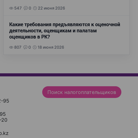
547
0
22 июня 2026
Какие требования предъявляются к оценочной
деятельности, оценщикам и палатам
оценщиков в РК?
807
0
18 июня 2026
Поиск налогоплательщиков
2-95
-95
-20
.kz