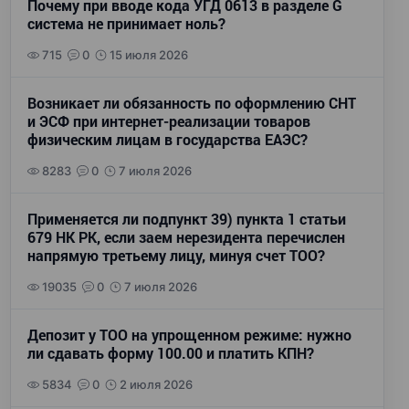
Почему при вводе кода УГД 0613 в разделе G
система не принимает ноль?
715
0
15 июля 2026
Возникает ли обязанность по оформлению СНТ
и ЭСФ при интернет-реализации товаров
физическим лицам в государства ЕАЭС?
8283
0
7 июля 2026
Применяется ли подпункт 39) пункта 1 статьи
679 НК РК, если заем нерезидента перечислен
напрямую третьему лицу, минуя счет ТОО?
19035
0
7 июля 2026
Депозит у ТОО на упрощенном режиме: нужно
ли сдавать форму 100.00 и платить КПН?
5834
0
2 июля 2026