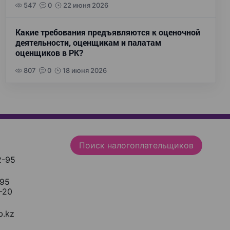
547
0
22 июня 2026
Какие требования предъявляются к оценочной
деятельности, оценщикам и палатам
оценщиков в РК?
807
0
18 июня 2026
Поиск налогоплательщиков
2-95
-95
-20
.kz