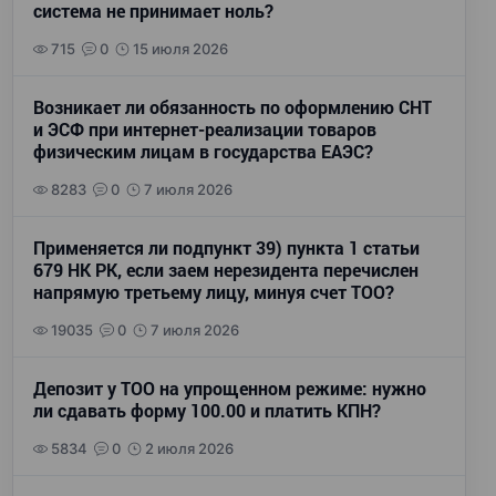
система не принимает ноль?
715
0
15 июля 2026
Возникает ли обязанность по оформлению СНТ
и ЭСФ при интернет-реализации товаров
физическим лицам в государства ЕАЭС?
8283
0
7 июля 2026
Применяется ли подпункт 39) пункта 1 статьи
679 НК РК, если заем нерезидента перечислен
напрямую третьему лицу, минуя счет ТОО?
19035
0
7 июля 2026
Депозит у ТОО на упрощенном режиме: нужно
ли сдавать форму 100.00 и платить КПН?
5834
0
2 июля 2026