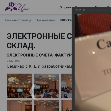
О проекте
Вопрос-ответ
Письма
Пр
29
из
44
Главная страница
—
Презентации
—
ЭЛЕКТРОННЫЕ СЧЕТА-ФАКТУРЫ.
ЭЛЕКТРОННЫЕ СЧЕТА-ФАК
СКЛАД.
ЭЛЕКТРОННЫЕ СЧЕТА-ФАКТУРЫ. ВИРТУАЛЬНЫЙ 
02.12.2017
Семинар с КГД и разработчиками