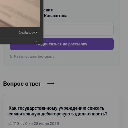
РАССЫЛКА
Новости и изменения
для бухгалтеров Казахстана
Введите ваш e-mail
Слайд-шоу:
Подписаться на рассылку
Раз в неделю. Без спама.
🔒
Вопрос ответ
Как государственному учреждению списать
сомнительную дебиторскую задолженность?
110
0
28 июля 2026