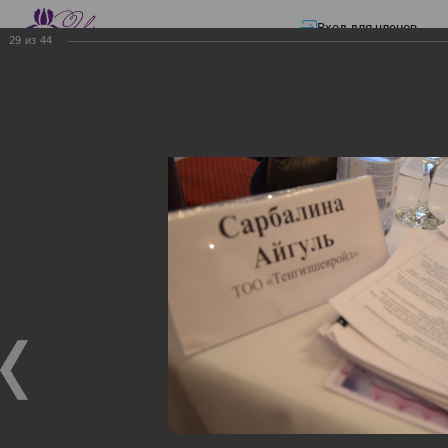
Вход для членов
29
из
44
☰ Меню
Главная страница
—
Презентации
—
ЭЛЕКТРОННЫЕ СЧЕТА-ФАКТУРЫ.
ВИРТУАЛЬНЫЙ СКЛАД.
ЭЛЕКТРОННЫЕ СЧЕТА-
ФАКТУРЫ. ВИРТУАЛЬНЫЙ
СКЛАД.
ЭЛЕКТРОННЫЕ СЧЕТА-ФАКТУРЫ. ВИРТУАЛЬНЫЙ
СКЛАД.
02.12.2017
Семинар с КГД и разработчиками