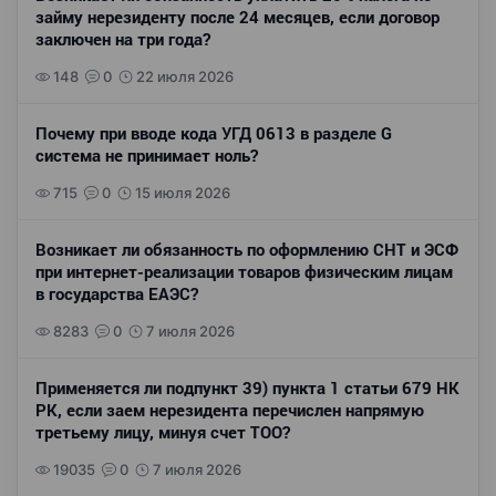
займу нерезиденту после 24 месяцев, если договор
заключен на три года?
148
0
22 июля 2026
Почему при вводе кода УГД 0613 в разделе G
система не принимает ноль?
715
0
15 июля 2026
Возникает ли обязанность по оформлению СНТ и ЭСФ
при интернет-реализации товаров физическим лицам
в государства ЕАЭС?
8283
0
7 июля 2026
Применяется ли подпункт 39) пункта 1 статьи 679 НК
РК, если заем нерезидента перечислен напрямую
третьему лицу, минуя счет ТОО?
19035
0
7 июля 2026