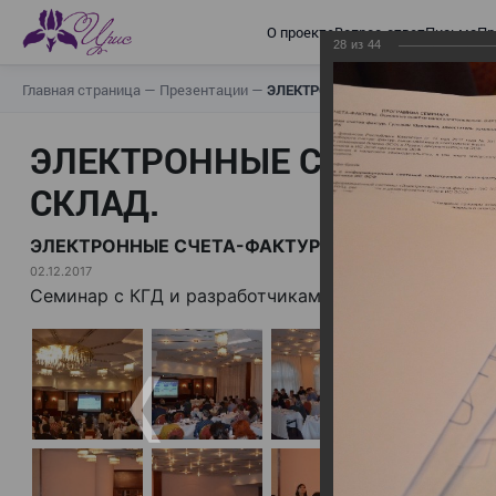
О проекте
Вопрос-ответ
Письма
Пр
28
из
44
Главная страница
—
Презентации
—
ЭЛЕКТРОННЫЕ СЧЕТА-ФАКТУРЫ.
ЭЛЕКТРОННЫЕ СЧЕТА-ФАК
СКЛАД.
ЭЛЕКТРОННЫЕ СЧЕТА-ФАКТУРЫ. ВИРТУАЛЬНЫЙ 
02.12.2017
Семинар с КГД и разработчиками