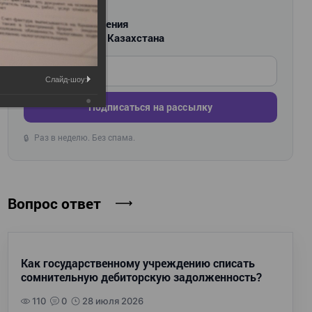
РАССЫЛКА
Новости и изменения
для бухгалтеров Казахстана
Введите ваш e-mail
Слайд-шоу:
Подписаться на рассылку
Раз в неделю. Без спама.
🔒
Вопрос ответ
Как государственному учреждению списать
сомнительную дебиторскую задолженность?
110
0
28 июля 2026