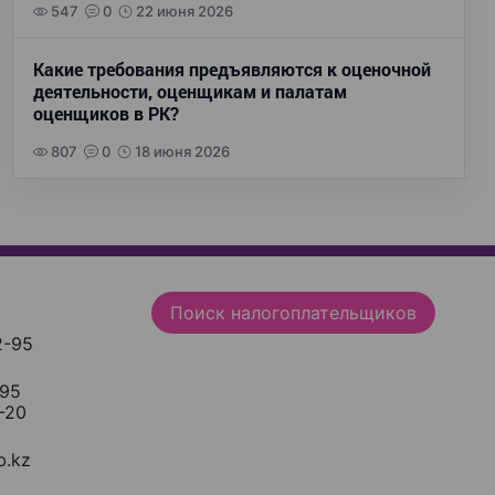
547
0
22 июня 2026
Какие требования предъявляются к оценочной
деятельности, оценщикам и палатам
оценщиков в РК?
807
0
18 июня 2026
Поиск налогоплательщиков
2-95
-95
-20
.kz