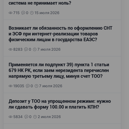
система не принимает ноль?
715
0
15 июля 2026
Возникает ли обязанность по оформлению СНТ
и ЭСФ при интернет-реализации товаров
физическим лицам в государства ЕАЭС?
8283
0
7 июля 2026
Применяется ли подпункт 39) пункта 1 статьи
679 НК РК, если заем нерезидента перечислен
напрямую третьему лицу, минуя счет ТОО?
19035
0
7 июля 2026
Депозит у ТОО на упрощенном режиме: нужно
ли сдавать форму 100.00 и платить КПН?
5834
0
2 июля 2026