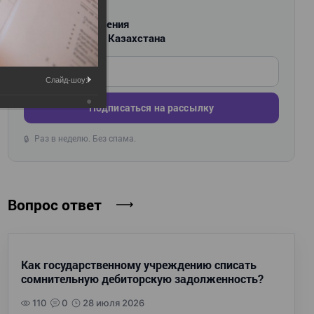
РАССЫЛКА
Новости и изменения
для бухгалтеров Казахстана
Введите ваш e-mail
Слайд-шоу:
Подписаться на рассылку
Раз в неделю. Без спама.
🔒
Вопрос ответ
Как государственному учреждению списать
сомнительную дебиторскую задолженность?
110
0
28 июля 2026