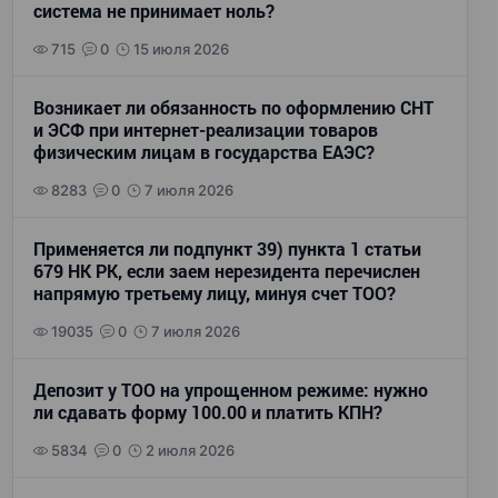
система не принимает ноль?
715
0
15 июля 2026
Возникает ли обязанность по оформлению СНТ
и ЭСФ при интернет-реализации товаров
физическим лицам в государства ЕАЭС?
8283
0
7 июля 2026
Применяется ли подпункт 39) пункта 1 статьи
679 НК РК, если заем нерезидента перечислен
напрямую третьему лицу, минуя счет ТОО?
19035
0
7 июля 2026
Депозит у ТОО на упрощенном режиме: нужно
ли сдавать форму 100.00 и платить КПН?
5834
0
2 июля 2026