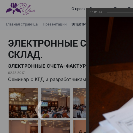
О проекте
Вопрос-ответ
Письма
Пр
27
из
44
Главная страница
—
Презентации
—
ЭЛЕКТРОННЫЕ СЧЕТА-ФАКТУРЫ.
ЭЛЕКТРОННЫЕ СЧЕТА-ФАК
СКЛАД.
ЭЛЕКТРОННЫЕ СЧЕТА-ФАКТУРЫ. ВИРТУАЛЬНЫЙ 
02.12.2017
Семинар с КГД и разработчиками