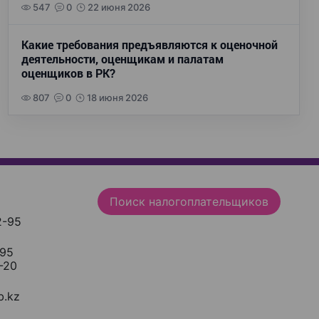
547
0
22 июня 2026
Какие требования предъявляются к оценочной
деятельности, оценщикам и палатам
оценщиков в РК?
807
0
18 июня 2026
Поиск налогоплательщиков
2-95
-95
-20
.kz