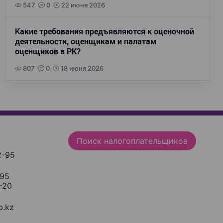
547
0
22 июня 2026
Какие требования предъявляются к оценочной
деятельности, оценщикам и палатам
оценщиков в РК?
807
0
18 июня 2026
Поиск налогоплательщиков
2-95
-95
-20
.kz