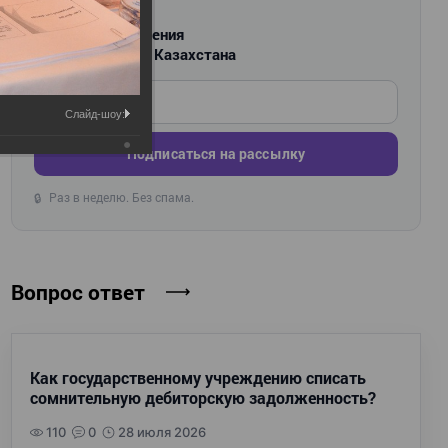
РАССЫЛКА
Новости и изменения
для бухгалтеров Казахстана
Введите ваш e-mail
Слайд-шоу:
Подписаться на рассылку
Раз в неделю. Без спама.
🔒
Вопрос ответ
Как государственному учреждению списать
сомнительную дебиторскую задолженность?
110
0
28 июля 2026