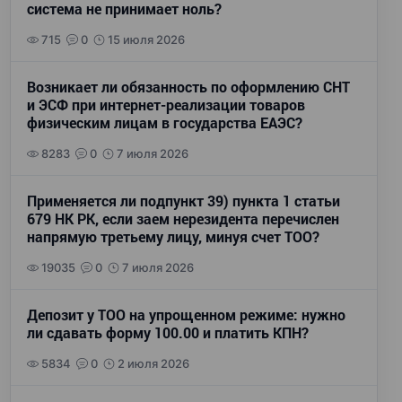
система не принимает ноль?
715
0
15 июля 2026
Возникает ли обязанность по оформлению СНТ
и ЭСФ при интернет-реализации товаров
физическим лицам в государства ЕАЭС?
8283
0
7 июля 2026
Применяется ли подпункт 39) пункта 1 статьи
679 НК РК, если заем нерезидента перечислен
напрямую третьему лицу, минуя счет ТОО?
19035
0
7 июля 2026
Депозит у ТОО на упрощенном режиме: нужно
ли сдавать форму 100.00 и платить КПН?
5834
0
2 июля 2026