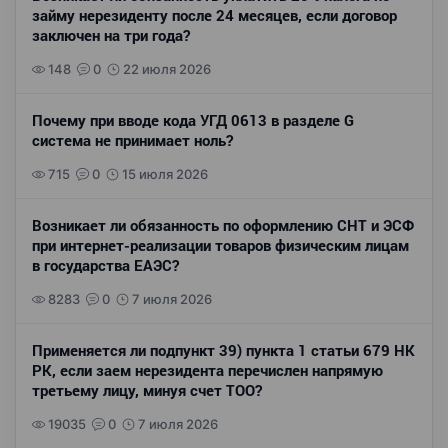
займу нерезиденту после 24 месяцев, если договор
заключен на три года?
148
0
22 июля 2026
Почему при вводе кода УГД 0613 в разделе G
система не принимает ноль?
715
0
15 июля 2026
Возникает ли обязанность по оформлению СНТ и ЭСФ
при интернет-реализации товаров физическим лицам
в государства ЕАЭС?
8283
0
7 июля 2026
Применяется ли подпункт 39) пункта 1 статьи 679 НК
РК, если заем нерезидента перечислен напрямую
третьему лицу, минуя счет ТОО?
19035
0
7 июля 2026