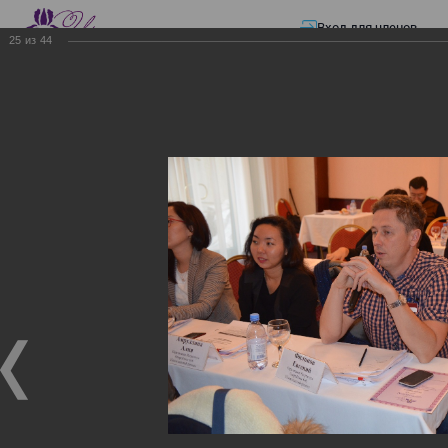
Вход для членов
25
из
44
☰ Меню
Главная страница
—
Презентации
—
ЭЛЕКТРОННЫЕ СЧЕТА-ФАКТУРЫ.
ВИРТУАЛЬНЫЙ СКЛАД.
ЭЛЕКТРОННЫЕ СЧЕТА-
ФАКТУРЫ. ВИРТУАЛЬНЫЙ
СКЛАД.
ЭЛЕКТРОННЫЕ СЧЕТА-ФАКТУРЫ. ВИРТУАЛЬНЫЙ
СКЛАД.
02.12.2017
Семинар с КГД и разработчиками