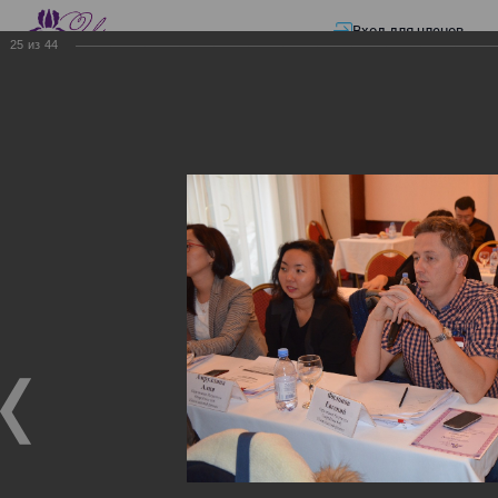
Вход для членов
25
из
44
☰ Меню
Главная страница
—
Презентации
—
ЭЛЕКТРОННЫЕ СЧЕТА-ФАКТУРЫ.
ВИРТУАЛЬНЫЙ СКЛАД.
ЭЛЕКТРОННЫЕ СЧЕТА-
ФАКТУРЫ. ВИРТУАЛЬНЫЙ
СКЛАД.
ЭЛЕКТРОННЫЕ СЧЕТА-ФАКТУРЫ. ВИРТУАЛЬНЫЙ
СКЛАД.
02.12.2017
Семинар с КГД и разработчиками