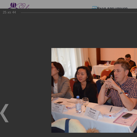
Вход для членов
25
из
44
☰ Меню
Главная страница
—
Презентации
—
ЭЛЕКТРОННЫЕ СЧЕТА-ФАКТУРЫ.
ВИРТУАЛЬНЫЙ СКЛАД.
ЭЛЕКТРОННЫЕ СЧЕТА-
ФАКТУРЫ. ВИРТУАЛЬНЫЙ
СКЛАД.
ЭЛЕКТРОННЫЕ СЧЕТА-ФАКТУРЫ. ВИРТУАЛЬНЫЙ
СКЛАД.
02.12.2017
Семинар с КГД и разработчиками