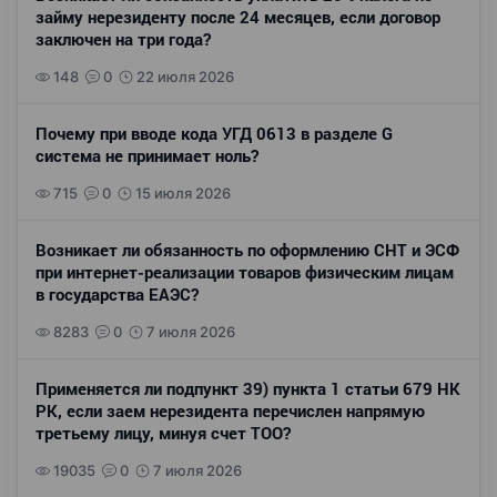
займу нерезиденту после 24 месяцев, если договор
заключен на три года?
148
0
22 июля 2026
Почему при вводе кода УГД 0613 в разделе G
система не принимает ноль?
715
0
15 июля 2026
Возникает ли обязанность по оформлению СНТ и ЭСФ
при интернет-реализации товаров физическим лицам
в государства ЕАЭС?
8283
0
7 июля 2026
Применяется ли подпункт 39) пункта 1 статьи 679 НК
РК, если заем нерезидента перечислен напрямую
третьему лицу, минуя счет ТОО?
19035
0
7 июля 2026