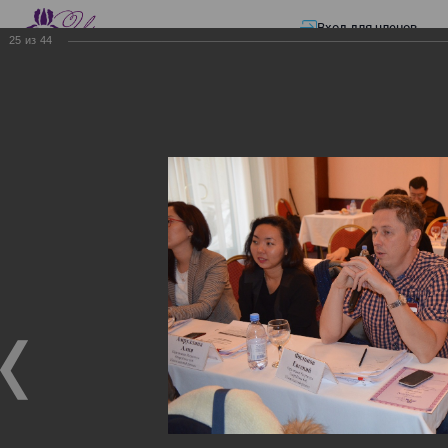
Вход для членов
25
из
44
☰ Меню
Главная страница
—
Презентации
—
ЭЛЕКТРОННЫЕ СЧЕТА-ФАКТУРЫ.
ВИРТУАЛЬНЫЙ СКЛАД.
ЭЛЕКТРОННЫЕ СЧЕТА-
ФАКТУРЫ. ВИРТУАЛЬНЫЙ
СКЛАД.
ЭЛЕКТРОННЫЕ СЧЕТА-ФАКТУРЫ. ВИРТУАЛЬНЫЙ
СКЛАД.
02.12.2017
Семинар с КГД и разработчиками