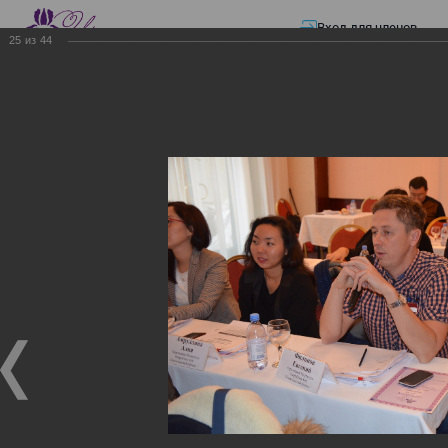
Вход для членов
25
из
44
☰ Меню
Главная страница
—
Презентации
—
ЭЛЕКТРОННЫЕ СЧЕТА-ФАКТУРЫ.
ВИРТУАЛЬНЫЙ СКЛАД.
ЭЛЕКТРОННЫЕ СЧЕТА-
ФАКТУРЫ. ВИРТУАЛЬНЫЙ
СКЛАД.
ЭЛЕКТРОННЫЕ СЧЕТА-ФАКТУРЫ. ВИРТУАЛЬНЫЙ
СКЛАД.
02.12.2017
Семинар с КГД и разработчиками