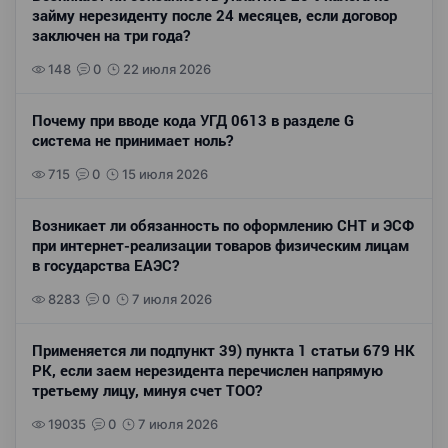
займу нерезиденту после 24 месяцев, если договор
заключен на три года?
148
0
22 июля 2026
Почему при вводе кода УГД 0613 в разделе G
система не принимает ноль?
715
0
15 июля 2026
Возникает ли обязанность по оформлению СНТ и ЭСФ
при интернет-реализации товаров физическим лицам
в государства ЕАЭС?
8283
0
7 июля 2026
Применяется ли подпункт 39) пункта 1 статьи 679 НК
РК, если заем нерезидента перечислен напрямую
третьему лицу, минуя счет ТОО?
19035
0
7 июля 2026