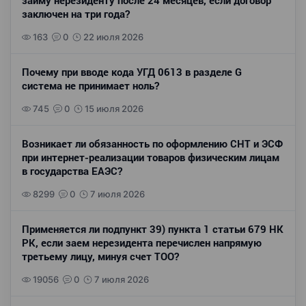
займу нерезиденту после 24 месяцев, если договор
заключен на три года?
163
0
22 июля 2026
Почему при вводе кода УГД 0613 в разделе G
система не принимает ноль?
745
0
15 июля 2026
Возникает ли обязанность по оформлению СНТ и ЭСФ
при интернет-реализации товаров физическим лицам
в государства ЕАЭС?
8299
0
7 июля 2026
Применяется ли подпункт 39) пункта 1 статьи 679 НК
РК, если заем нерезидента перечислен напрямую
третьему лицу, минуя счет ТОО?
19056
0
7 июля 2026