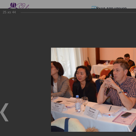
Вход для членов
25
из
44
☰ Меню
Главная страница
—
Презентации
—
ЭЛЕКТРОННЫЕ СЧЕТА-ФАКТУРЫ.
ВИРТУАЛЬНЫЙ СКЛАД.
ЭЛЕКТРОННЫЕ СЧЕТА-
ФАКТУРЫ. ВИРТУАЛЬНЫЙ
СКЛАД.
ЭЛЕКТРОННЫЕ СЧЕТА-ФАКТУРЫ. ВИРТУАЛЬНЫЙ
СКЛАД.
02.12.2017
Семинар с КГД и разработчиками