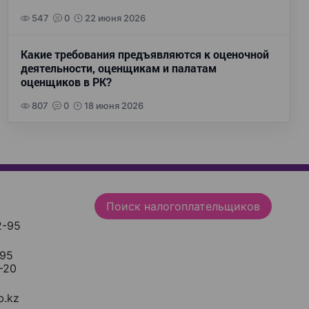
547
0
22 июня 2026
Какие требования предъявляются к оценочной
деятельности, оценщикам и палатам
оценщиков в РК?
807
0
18 июня 2026
Поиск налогоплательщиков
2-95
-95
-20
.kz