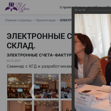
О проекте
Вопрос-ответ
Письма
Пр
25
из
44
Главная страница
—
Презентации
—
ЭЛЕКТРОННЫЕ СЧЕТА-ФАКТУРЫ.
ЭЛЕКТРОННЫЕ СЧЕТА-ФАК
СКЛАД.
ЭЛЕКТРОННЫЕ СЧЕТА-ФАКТУРЫ. ВИРТУАЛЬНЫЙ 
02.12.2017
Семинар с КГД и разработчиками