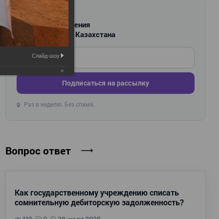
РАССЫЛКА
Новости и изменения
для бухгалтеров Казахстана
Введите ваш e-mail
Слайд-шоу:
Подписаться на рассылку
Раз в неделю. Без спама.
🔒
Вопрос ответ
Как государственному учреждению списать
сомнительную дебиторскую задолженность?