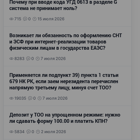
Почему при вводе кода УГД 0613 в разделе G
система не принимает ноль?
715
0
15 июля 2026
Возникает ли обязанность по оформлению СНТ
и ЭСФ при интернет-реализации товаров
физическим лицам в государства ЕАЭС?
8283
0
7 июля 2026
Применяется ли подпункт 39) пункта 1 статьи
679 НК РК, если заем нерезидента перечислен
напрямую третьему лицу, минуя счет ТОО?
19035
0
7 июля 2026
Депозит у ТОО на упрощенном режиме: нужно
ли сдавать форму 100.00 и платить КПН?
5834
0
2 июля 2026