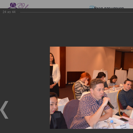
Вход для членов
24
из
44
☰ Меню
Главная страница
—
Презентации
—
ЭЛЕКТРОННЫЕ СЧЕТА-ФАКТУРЫ.
ВИРТУАЛЬНЫЙ СКЛАД.
ЭЛЕКТРОННЫЕ СЧЕТА-
ФАКТУРЫ. ВИРТУАЛЬНЫЙ
СКЛАД.
ЭЛЕКТРОННЫЕ СЧЕТА-ФАКТУРЫ. ВИРТУАЛЬНЫЙ
СКЛАД.
02.12.2017