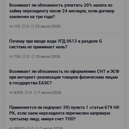
Возникает ли обязанность уплатить 20% налога по
займу нерезиденту после 24 месяцев, если договор
заключен на три года?
170
0
22 июля 2026
Почему при вводе кода УГД 0613 в разделе G
система не принимает ноль?
756
0
15 июля 2026
Возникает ли обязанность по оформлению СНТ и ЭСФ
при интернет-реализации товаров физическим лицам
в государства ЕАЭС?
8309
0
7 июля 2026
Применяется ли подпункт 39) пункта 1 статьи 679 НК
РК, если заем нерезидента перечислен напрямую
третьему лицу, минуя счет ТОО?
19070
0
7 июля 2026