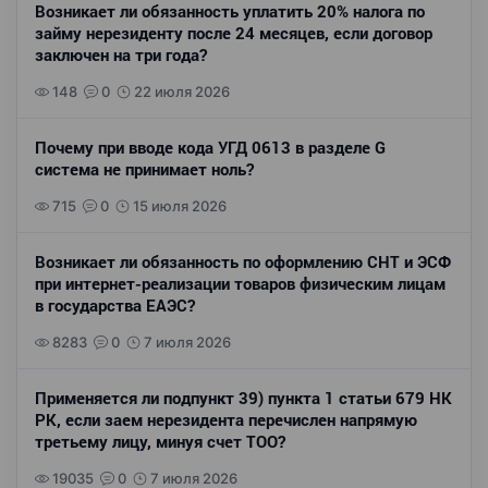
Возникает ли обязанность уплатить 20% налога по
займу нерезиденту после 24 месяцев, если договор
заключен на три года?
148
0
22 июля 2026
Почему при вводе кода УГД 0613 в разделе G
система не принимает ноль?
715
0
15 июля 2026
Возникает ли обязанность по оформлению СНТ и ЭСФ
при интернет-реализации товаров физическим лицам
в государства ЕАЭС?
8283
0
7 июля 2026
Применяется ли подпункт 39) пункта 1 статьи 679 НК
РК, если заем нерезидента перечислен напрямую
третьему лицу, минуя счет ТОО?
19035
0
7 июля 2026