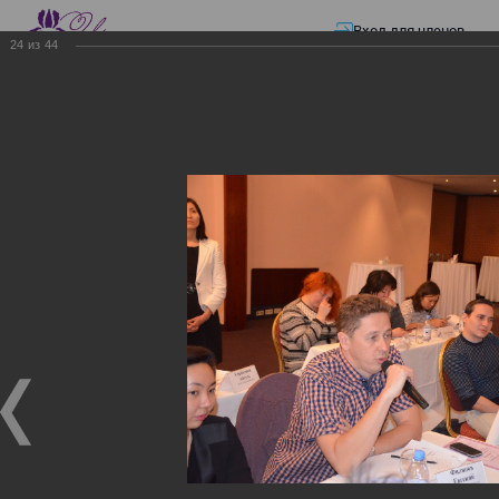
Вход для членов
24
из
44
☰ Меню
Главная страница
—
Презентации
—
ЭЛЕКТРОННЫЕ СЧЕТА-ФАКТУРЫ.
ВИРТУАЛЬНЫЙ СКЛАД.
ЭЛЕКТРОННЫЕ СЧЕТА-
ФАКТУРЫ. ВИРТУАЛЬНЫЙ
СКЛАД.
ЭЛЕКТРОННЫЕ СЧЕТА-ФАКТУРЫ. ВИРТУАЛЬНЫЙ
СКЛАД.
02.12.2017
Семинар с КГД и разработчиками