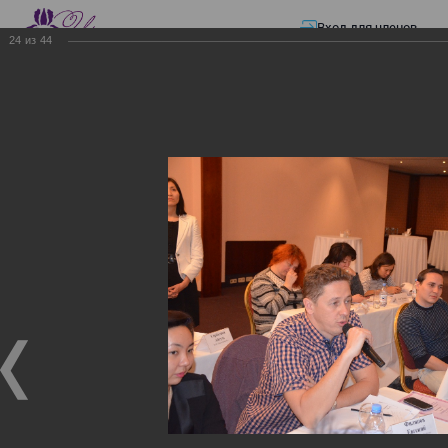
Вход для членов
24
из
44
☰ Меню
Главная страница
—
Презентации
—
ЭЛЕКТРОННЫЕ СЧЕТА-ФАКТУРЫ.
ВИРТУАЛЬНЫЙ СКЛАД.
ЭЛЕКТРОННЫЕ СЧЕТА-
ФАКТУРЫ. ВИРТУАЛЬНЫЙ
СКЛАД.
ЭЛЕКТРОННЫЕ СЧЕТА-ФАКТУРЫ. ВИРТУАЛЬНЫЙ
СКЛАД.
02.12.2017
Семинар с КГД и разработчиками