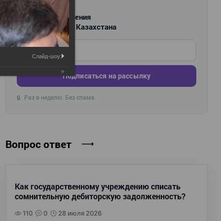
РАССЫЛКА
Новости и изменения
для бухгалтеров Казахстана
Введите ваш e-mail
Слайд-шоу:
Подписаться на рассылку
Раз в неделю. Без спама.
🔒
Вопрос ответ
Как государственному учреждению списать
сомнительную дебиторскую задолженность?
110
0
28 июля 2026