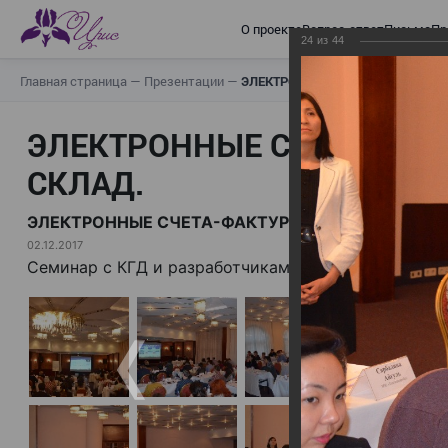
О проекте
Вопрос-ответ
Письма
Пр
24
из
44
Главная страница
—
Презентации
—
ЭЛЕКТРОННЫЕ СЧЕТА-ФАКТУРЫ.
ЭЛЕКТРОННЫЕ СЧЕТА-ФАК
СКЛАД.
ЭЛЕКТРОННЫЕ СЧЕТА-ФАКТУРЫ. ВИРТУАЛЬНЫЙ 
02.12.2017
Семинар с КГД и разработчиками