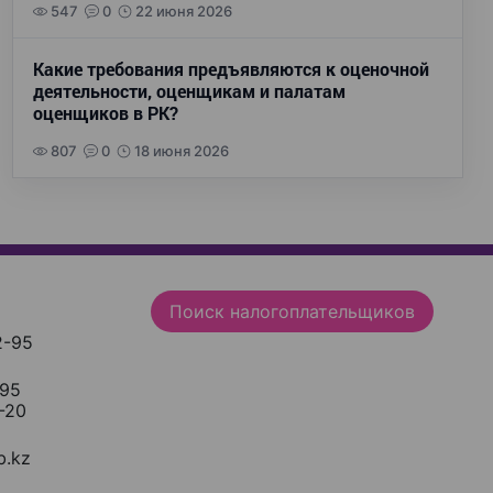
547
0
22 июня 2026
Какие требования предъявляются к оценочной
деятельности, оценщикам и палатам
оценщиков в РК?
807
0
18 июня 2026
Поиск налогоплательщиков
2-95
-95
-20
.kz