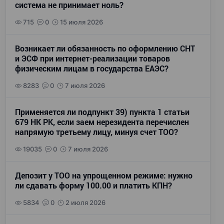
система не принимает ноль?
715
0
15 июля 2026
Возникает ли обязанность по оформлению СНТ
и ЭСФ при интернет-реализации товаров
физическим лицам в государства ЕАЭС?
8283
0
7 июля 2026
Применяется ли подпункт 39) пункта 1 статьи
679 НК РК, если заем нерезидента перечислен
напрямую третьему лицу, минуя счет ТОО?
19035
0
7 июля 2026
Депозит у ТОО на упрощенном режиме: нужно
ли сдавать форму 100.00 и платить КПН?
5834
0
2 июля 2026