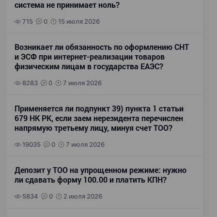
система не принимает ноль?
715
0
15 июля 2026
Возникает ли обязанность по оформлению СНТ
и ЭСФ при интернет-реализации товаров
физическим лицам в государства ЕАЭС?
8283
0
7 июля 2026
Применяется ли подпункт 39) пункта 1 статьи
679 НК РК, если заем нерезидента перечислен
напрямую третьему лицу, минуя счет ТОО?
19035
0
7 июля 2026
Депозит у ТОО на упрощенном режиме: нужно
ли сдавать форму 100.00 и платить КПН?
5834
0
2 июля 2026