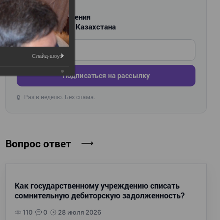
РАССЫЛКА
Новости и изменения
для бухгалтеров Казахстана
Введите ваш e-mail
Слайд-шоу:
Подписаться на рассылку
Раз в неделю. Без спама.
🔒
Вопрос ответ
Как государственному учреждению списать
сомнительную дебиторскую задолженность?
110
0
28 июля 2026