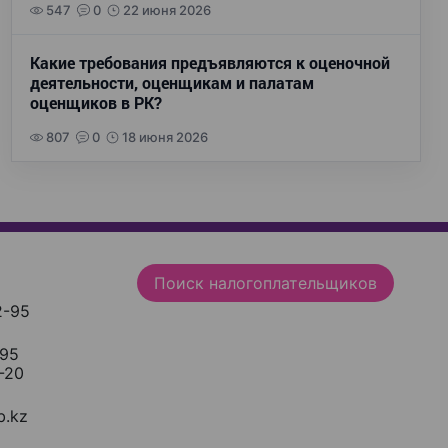
547
0
22 июня 2026
Какие требования предъявляются к оценочной
деятельности, оценщикам и палатам
оценщиков в РК?
807
0
18 июня 2026
Поиск налогоплательщиков
2-95
-95
-20
.kz