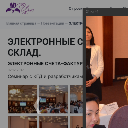
О проекте
Вопрос-ответ
Письма
Пр
24
из
44
Главная страница
—
Презентации
—
ЭЛЕКТРОННЫЕ СЧЕТА-ФАКТУРЫ.
ЭЛЕКТРОННЫЕ СЧЕТА-ФАК
СКЛАД.
ЭЛЕКТРОННЫЕ СЧЕТА-ФАКТУРЫ. ВИРТУАЛЬНЫЙ 
02.12.2017
Семинар с КГД и разработчиками