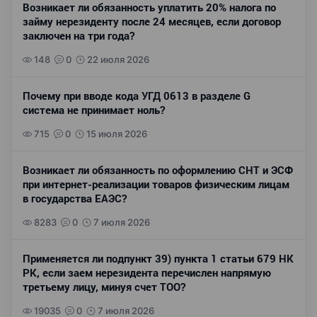
Возникает ли обязанность уплатить 20% налога по
займу нерезиденту после 24 месяцев, если договор
заключен на три года?
148
0
22 июля 2026
Почему при вводе кода УГД 0613 в разделе G
система не принимает ноль?
715
0
15 июля 2026
Возникает ли обязанность по оформлению СНТ и ЭСФ
при интернет-реализации товаров физическим лицам
в государства ЕАЭС?
8283
0
7 июля 2026
Применяется ли подпункт 39) пункта 1 статьи 679 НК
РК, если заем нерезидента перечислен напрямую
третьему лицу, минуя счет ТОО?
19035
0
7 июля 2026