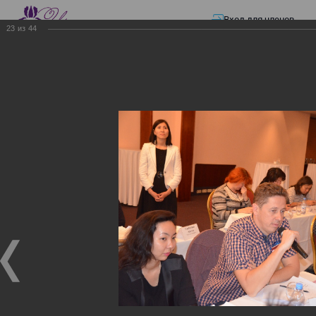
Вход для членов
23
из
44
☰ Меню
Главная страница
—
Презентации
—
ЭЛЕКТРОННЫЕ СЧЕТА-ФАКТУРЫ.
ВИРТУАЛЬНЫЙ СКЛАД.
ЭЛЕКТРОННЫЕ СЧЕТА-
ФАКТУРЫ. ВИРТУАЛЬНЫЙ
СКЛАД.
ЭЛЕКТРОННЫЕ СЧЕТА-ФАКТУРЫ. ВИРТУАЛЬНЫЙ
СКЛАД.
02.12.2017
Семинар с КГД и разработчиками