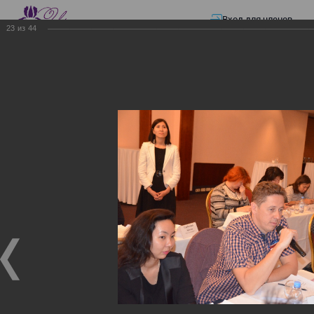
Вход для членов
23
из
44
☰ Меню
Главная страница
—
Презентации
—
ЭЛЕКТРОННЫЕ СЧЕТА-ФАКТУРЫ.
ВИРТУАЛЬНЫЙ СКЛАД.
ЭЛЕКТРОННЫЕ СЧЕТА-
ФАКТУРЫ. ВИРТУАЛЬНЫЙ
СКЛАД.
ЭЛЕКТРОННЫЕ СЧЕТА-ФАКТУРЫ. ВИРТУАЛЬНЫЙ
СКЛАД.
02.12.2017
Семинар с КГД и разработчиками