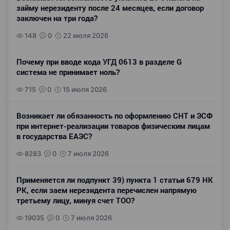
займу нерезиденту после 24 месяцев, если договор
заключен на три года?
148
0
22 июля 2026
Почему при вводе кода УГД 0613 в разделе G
система не принимает ноль?
715
0
15 июля 2026
Возникает ли обязанность по оформлению СНТ и ЭСФ
при интернет-реализации товаров физическим лицам
в государства ЕАЭС?
8283
0
7 июля 2026
Применяется ли подпункт 39) пункта 1 статьи 679 НК
РК, если заем нерезидента перечислен напрямую
третьему лицу, минуя счет ТОО?
19035
0
7 июля 2026