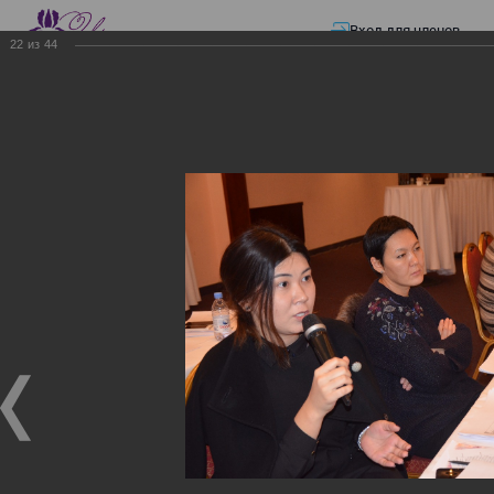
Вход для членов
22
из
44
☰ Меню
Главная страница
—
Презентации
—
ЭЛЕКТРОННЫЕ СЧЕТА-ФАКТУРЫ.
ВИРТУАЛЬНЫЙ СКЛАД.
ЭЛЕКТРОННЫЕ СЧЕТА-
ФАКТУРЫ. ВИРТУАЛЬНЫЙ
СКЛАД.
ЭЛЕКТРОННЫЕ СЧЕТА-ФАКТУРЫ. ВИРТУАЛЬНЫЙ
СКЛАД.
02.12.2017
Семинар с КГД и разработчиками