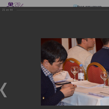
Вход для членов
21
из
44
☰ Меню
Главная страница
—
Презентации
—
ЭЛЕКТРОННЫЕ СЧЕТА-ФАКТУРЫ.
ВИРТУАЛЬНЫЙ СКЛАД.
ЭЛЕКТРОННЫЕ СЧЕТА-
ФАКТУРЫ. ВИРТУАЛЬНЫЙ
СКЛАД.
ЭЛЕКТРОННЫЕ СЧЕТА-ФАКТУРЫ. ВИРТУАЛЬНЫЙ
СКЛАД.
02.12.2017
Семинар с КГД и разработчиками