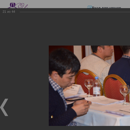
Вход для членов
21
из
44
☰ Меню
Главная страница
—
Презентации
—
ЭЛЕКТРОННЫЕ СЧЕТА-ФАКТУРЫ.
ВИРТУАЛЬНЫЙ СКЛАД.
ЭЛЕКТРОННЫЕ СЧЕТА-
ФАКТУРЫ. ВИРТУАЛЬНЫЙ
СКЛАД.
ЭЛЕКТРОННЫЕ СЧЕТА-ФАКТУРЫ. ВИРТУАЛЬНЫЙ
СКЛАД.
02.12.2017
Семинар с КГД и разработчиками