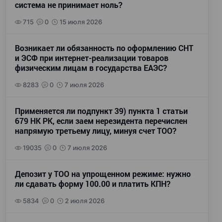
система не принимает ноль?
715
0
15 июля 2026
Возникает ли обязанность по оформлению СНТ
и ЭСФ при интернет-реализации товаров
физическим лицам в государства ЕАЭС?
8283
0
7 июля 2026
Применяется ли подпункт 39) пункта 1 статьи
679 НК РК, если заем нерезидента перечислен
напрямую третьему лицу, минуя счет ТОО?
19035
0
7 июля 2026
Депозит у ТОО на упрощенном режиме: нужно
ли сдавать форму 100.00 и платить КПН?
5834
0
2 июля 2026