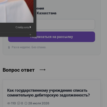
РАССЫЛКА
Новости и изменения
для бухгалтеров Казахстана
Введите ваш e-mail
Слайд-шоу:
Подписаться на рассылку
Раз в неделю. Без спама.
🔒
Вопрос ответ
Как государственному учреждению списать
сомнительную дебиторскую задолженность?
110
0
28 июля 2026