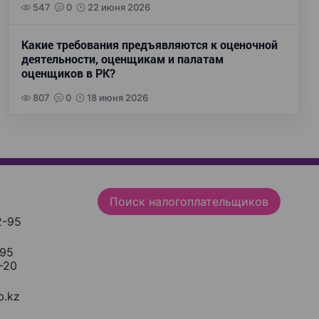
547
0
22 июня 2026
Какие требования предъявляются к оценочной
деятельности, оценщикам и палатам
оценщиков в РК?
807
0
18 июня 2026
Поиск налогоплательщиков
2-95
-95
-20
.kz