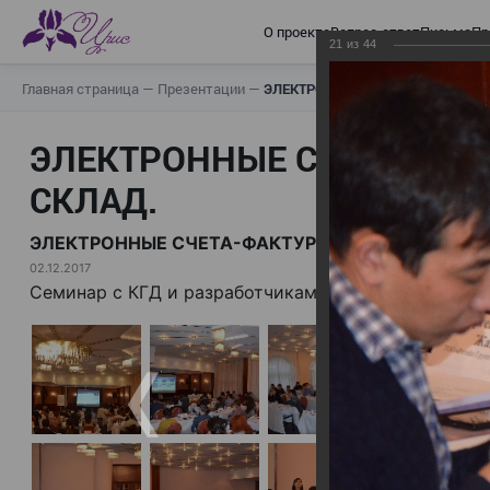
О проекте
Вопрос-ответ
Письма
Пр
21
из
44
Главная страница
—
Презентации
—
ЭЛЕКТРОННЫЕ СЧЕТА-ФАКТУРЫ.
ЭЛЕКТРОННЫЕ СЧЕТА-ФАК
СКЛАД.
ЭЛЕКТРОННЫЕ СЧЕТА-ФАКТУРЫ. ВИРТУАЛЬНЫЙ 
02.12.2017
Семинар с КГД и разработчиками