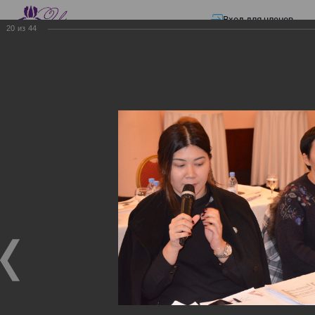
Вход для членов
20
из
44
☰ Меню
Главная страница
—
Презентации
—
ЭЛЕКТРОННЫЕ СЧЕТА-ФАКТУРЫ.
ВИРТУАЛЬНЫЙ СКЛАД.
ЭЛЕКТРОННЫЕ СЧЕТА-
ФАКТУРЫ. ВИРТУАЛЬНЫЙ
СКЛАД.
ЭЛЕКТРОННЫЕ СЧЕТА-ФАКТУРЫ. ВИРТУАЛЬНЫЙ
СКЛАД.
02.12.2017
Семинар с КГД и разработчиками