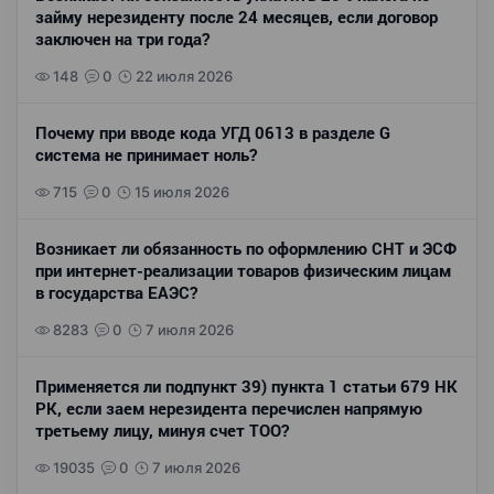
займу нерезиденту после 24 месяцев, если договор
заключен на три года?
148
0
22 июля 2026
Почему при вводе кода УГД 0613 в разделе G
система не принимает ноль?
715
0
15 июля 2026
Возникает ли обязанность по оформлению СНТ и ЭСФ
при интернет-реализации товаров физическим лицам
в государства ЕАЭС?
8283
0
7 июля 2026
Применяется ли подпункт 39) пункта 1 статьи 679 НК
РК, если заем нерезидента перечислен напрямую
третьему лицу, минуя счет ТОО?
19035
0
7 июля 2026