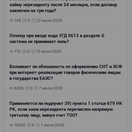
займу нерезиденту после 24 месяцев, если договор
заключен на три года?
148
0
22 июля 2026
Почему при вводе кода УГД 0613 в разделе G
система не принимает ноль?
715
0
15 июля 2026
Возникает ли обязанность по оформлению СНТ и ЭСФ
при интернет-реализации товаров физическим лицам
в государства ЕАЭС?
8283
0
7 июля 2026
Применяется ли подпункт 39) пункта 1 статьи 679 НК
РК, если заем нерезидента перечислен напрямую
третьему лицу, минуя счет ТОО?
19035
0
7 июля 2026