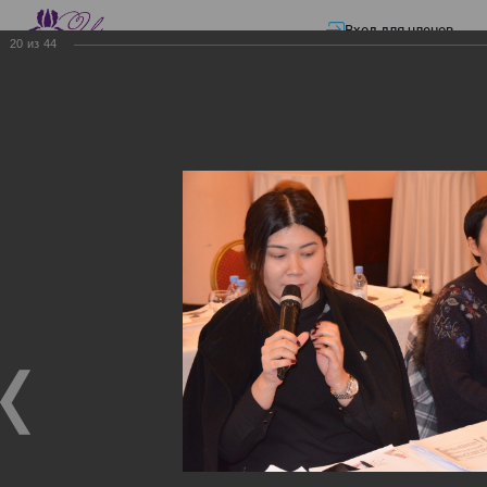
Вход для членов
20
из
44
☰ Меню
Главная страница
—
Презентации
—
ЭЛЕКТРОННЫЕ СЧЕТА-ФАКТУРЫ.
ВИРТУАЛЬНЫЙ СКЛАД.
ЭЛЕКТРОННЫЕ СЧЕТА-
ФАКТУРЫ. ВИРТУАЛЬНЫЙ
СКЛАД.
ЭЛЕКТРОННЫЕ СЧЕТА-ФАКТУРЫ. ВИРТУАЛЬНЫЙ
СКЛАД.
02.12.2017
Семинар с КГД и разработчиками