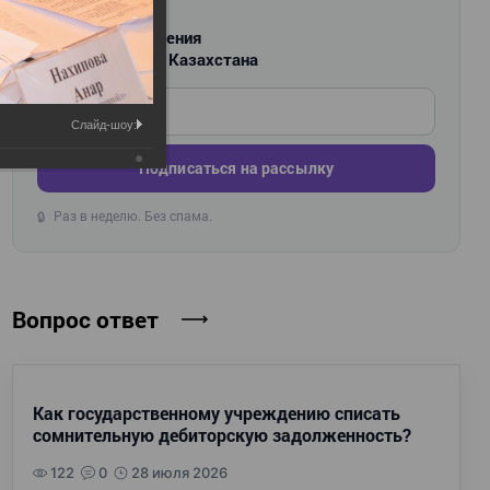
РАССЫЛКА
Новости и изменения
для бухгалтеров Казахстана
Введите ваш e-mail
Слайд-шоу:
Подписаться на рассылку
Раз в неделю. Без спама.
🔒
Вопрос ответ
Как государственному учреждению списать
сомнительную дебиторскую задолженность?
122
0
28 июля 2026