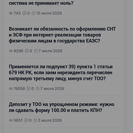
система не принимает ноль?
745
0
15 июля 2026
Возникает ли обязанность по оформлению СНТ
и ЭСФ при интернет-реализации товаров
физическим лицам в государства ЕАЭС?
8299
0
7 июля 2026
Применяется ли подпункт 39) пункта 1 статьи
679 НК РК, если заем нерезидента перечислен
напрямую третьему лицу, минуя счет ТОО?
19056
0
7 июля 2026
Депозит у ТОО на упрощенном режиме: нужно
ли сдавать форму 100.00 и платить КПН?
5851
0
2 июля 2026