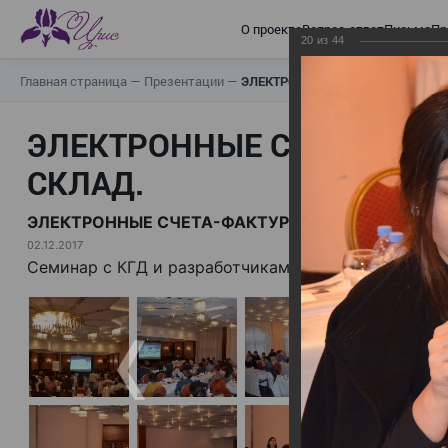
О проекте
Вопрос-ответ
Письма
Пр
20
из
44
Главная страница
—
Презентации
—
ЭЛЕКТРОННЫЕ СЧЕТА-ФАКТУРЫ.
ЭЛЕКТРОННЫЕ СЧЕТА-ФАК
СКЛАД.
ЭЛЕКТРОННЫЕ СЧЕТА-ФАКТУРЫ. ВИРТУАЛЬНЫЙ 
02.12.2017
Семинар с КГД и разработчиками