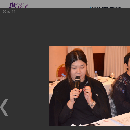
Вход для членов
20
из
44
☰ Меню
Главная страница
—
Презентации
—
ЭЛЕКТРОННЫЕ СЧЕТА-ФАКТУРЫ.
ВИРТУАЛЬНЫЙ СКЛАД.
ЭЛЕКТРОННЫЕ СЧЕТА-
ФАКТУРЫ. ВИРТУАЛЬНЫЙ
СКЛАД.
ЭЛЕКТРОННЫЕ СЧЕТА-ФАКТУРЫ. ВИРТУАЛЬНЫЙ
СКЛАД.
02.12.2017
Семинар с КГД и разработчиками