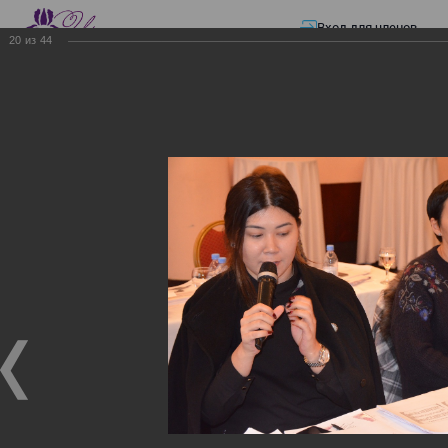
Вход для членов
20
из
44
☰ Меню
Главная страница
—
Презентации
—
ЭЛЕКТРОННЫЕ СЧЕТА-ФАКТУРЫ.
ВИРТУАЛЬНЫЙ СКЛАД.
ЭЛЕКТРОННЫЕ СЧЕТА-
ФАКТУРЫ. ВИРТУАЛЬНЫЙ
СКЛАД.
ЭЛЕКТРОННЫЕ СЧЕТА-ФАКТУРЫ. ВИРТУАЛЬНЫЙ
СКЛАД.
02.12.2017
Семинар с КГД и разработчиками