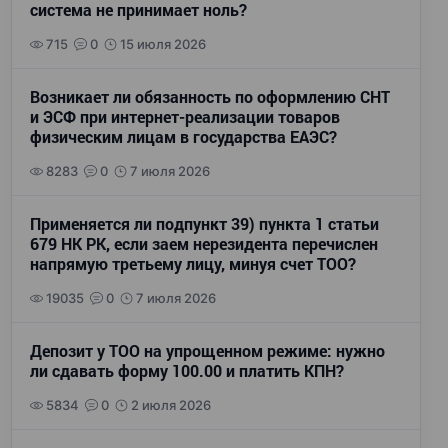
система не принимает ноль?
715
0
15 июля 2026
Возникает ли обязанность по оформлению СНТ
и ЭСФ при интернет-реализации товаров
физическим лицам в государства ЕАЭС?
8283
0
7 июля 2026
Применяется ли подпункт 39) пункта 1 статьи
679 НК РК, если заем нерезидента перечислен
напрямую третьему лицу, минуя счет ТОО?
19035
0
7 июля 2026
Депозит у ТОО на упрощенном режиме: нужно
ли сдавать форму 100.00 и платить КПН?
5834
0
2 июля 2026