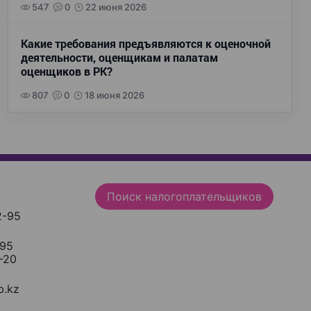
547
0
22 июня 2026
Какие требования предъявляются к оценочной
деятельности, оценщикам и палатам
оценщиков в РК?
807
0
18 июня 2026
Поиск налогоплательщиков
2-95
-95
-20
.kz