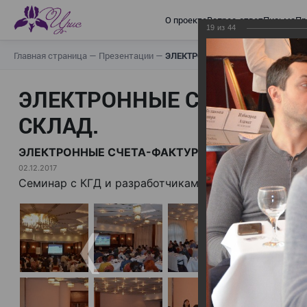
О проекте
Вопрос-ответ
Письма
Пр
19
из
44
Главная страница
—
Презентации
—
ЭЛЕКТРОННЫЕ СЧЕТА-ФАКТУРЫ.
ЭЛЕКТРОННЫЕ СЧЕТА-ФАК
СКЛАД.
ЭЛЕКТРОННЫЕ СЧЕТА-ФАКТУРЫ. ВИРТУАЛЬНЫЙ 
02.12.2017
Семинар с КГД и разработчиками