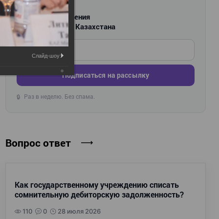
РАССЫЛКА
Новости и изменения
для бухгалтеров Казахстана
Введите ваш e-mail
Слайд-шоу:
Подписаться на рассылку
Раз в неделю. Без спама.
🔒
Вопрос ответ
Как государственному учреждению списать
сомнительную дебиторскую задолженность?
110
0
28 июля 2026