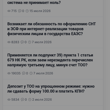
система не принимает ноль?
715
0
15 июля 2026
Возникает ли обязанность по оформлению СНТ
и ЭСФ при интернет-реализации товаров
физическим лицам в государства ЕАЭС?
8283
0
7 июля 2026
Применяется ли подпункт 39) пункта 1 статьи
679 НК РК, если заем нерезидента перечислен
напрямую третьему лицу, минуя счет ТОО?
19035
0
7 июля 2026
Депозит у ТОО на упрощенном режиме: нужно
ли сдавать форму 100.00 и платить КПН?
5834
0
2 июля 2026