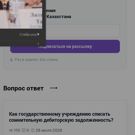
РАССЫЛКА
Новости и изменения
для бухгалтеров Казахстана
Введите ваш e-mail
Слайд-шоу:
Подписаться на рассылку
Раз в неделю. Без спама.
🔒
Вопрос ответ
Как государственному учреждению списать
сомнительную дебиторскую задолженность?
110
0
28 июля 2026