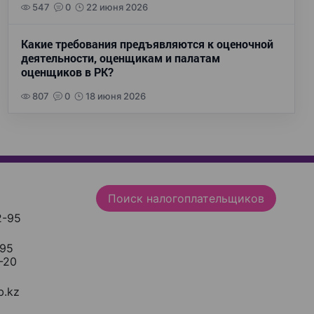
547
0
22 июня 2026
Какие требования предъявляются к оценочной
деятельности, оценщикам и палатам
оценщиков в РК?
807
0
18 июня 2026
Поиск налогоплательщиков
2-95
-95
-20
.kz