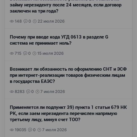
займу нерезиденту после 24 месяцев, если договор
заключен на три года?
148
0
22 июля 2026
Почему при вводе кода УГД 0613 в разделе G
система не принимает ноль?
715
0
15 июля 2026
Возникает ли обязанность по оформлению СНТ и ЭСФ
при интернет-реализации товаров физическим лицам
в государства ЕАЭС?
8283
0
7 июля 2026
Применяется ли подпункт 39) пункта 1 статьи 679 НК
РК, если заем нерезидента перечислен напрямую
третьему лицу, минуя счет ТОО?
19035
0
7 июля 2026