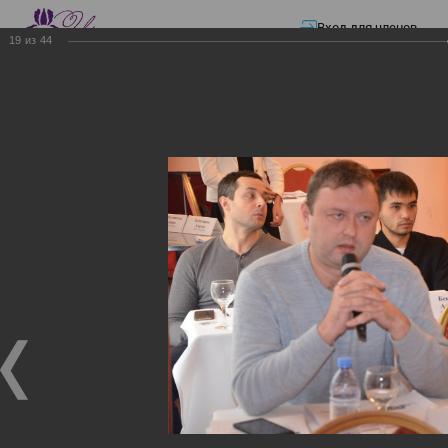
Вход для членов
19
из
44
☰ Меню
Главная страница
—
Презентации
—
ЭЛЕКТРОННЫЕ СЧЕТА-ФАКТУРЫ.
ВИРТУАЛЬНЫЙ СКЛАД.
ЭЛЕКТРОННЫЕ СЧЕТА-
ФАКТУРЫ. ВИРТУАЛЬНЫЙ
СКЛАД.
ЭЛЕКТРОННЫЕ СЧЕТА-ФАКТУРЫ. ВИРТУАЛЬНЫЙ
СКЛАД.
02.12.2017
Семинар с КГД и разработчиками