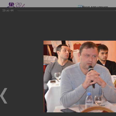
Вход для членов
19
из
44
☰ Меню
Главная страница
—
Презентации
—
ЭЛЕКТРОННЫЕ СЧЕТА-ФАКТУРЫ.
ВИРТУАЛЬНЫЙ СКЛАД.
ЭЛЕКТРОННЫЕ СЧЕТА-
ФАКТУРЫ. ВИРТУАЛЬНЫЙ
СКЛАД.
ЭЛЕКТРОННЫЕ СЧЕТА-ФАКТУРЫ. ВИРТУАЛЬНЫЙ
СКЛАД.
02.12.2017
Семинар с КГД и разработчиками