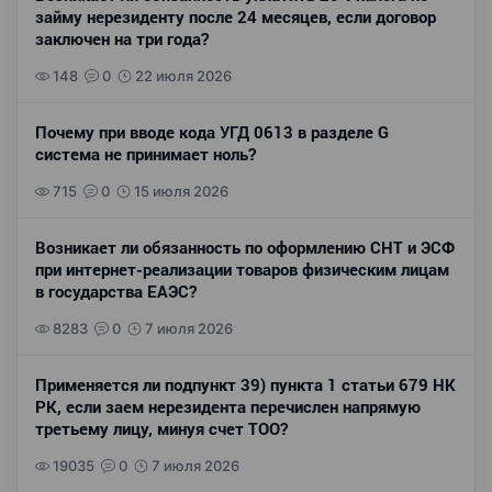
займу нерезиденту после 24 месяцев, если договор
заключен на три года?
148
0
22 июля 2026
Почему при вводе кода УГД 0613 в разделе G
система не принимает ноль?
715
0
15 июля 2026
Возникает ли обязанность по оформлению СНТ и ЭСФ
при интернет-реализации товаров физическим лицам
в государства ЕАЭС?
8283
0
7 июля 2026
Применяется ли подпункт 39) пункта 1 статьи 679 НК
РК, если заем нерезидента перечислен напрямую
третьему лицу, минуя счет ТОО?
19035
0
7 июля 2026