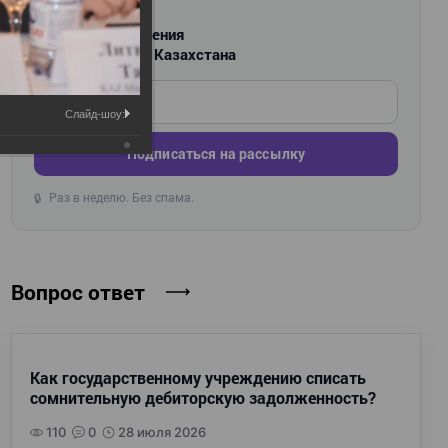
РАССЫЛКА
Новости и изменения
для бухгалтеров Казахстана
Введите ваш e-mail
Слайд-шоу:
Подписаться на рассылку
Раз в неделю. Без спама.
🔒
Вопрос ответ
Как государственному учреждению списать
сомнительную дебиторскую задолженность?
110
0
28 июля 2026