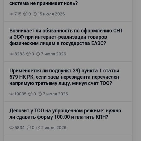
система не принимает ноль?
715
0
15 июля 2026
Возникает ли обязанность по оформлению СНТ
и ЭСФ при интернет-реализации товаров
физическим лицам в государства ЕАЭС?
8283
0
7 июля 2026
Применяется ли подпункт 39) пункта 1 статьи
679 НК РК, если заем нерезидента перечислен
напрямую третьему лицу, минуя счет ТОО?
19035
0
7 июля 2026
Депозит у ТОО на упрощенном режиме: нужно
ли сдавать форму 100.00 и платить КПН?
5834
0
2 июля 2026