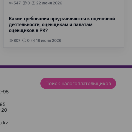
547
0
22 июня 2026
Какие требования предъявляются к оценочной
деятельности, оценщикам и палатам
оценщиков в РК?
807
0
18 июня 2026
Поиск налогоплательщиков
2-95
-95
-20
.kz