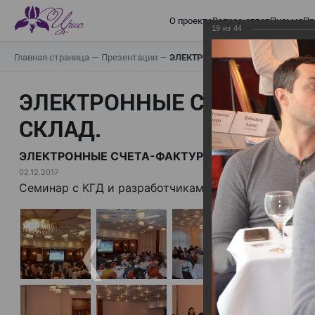
О проекте
Вопрос-ответ
Письма
Пр
19
из
44
Главная страница
—
Презентации
—
ЭЛЕКТРОННЫЕ СЧЕТА-ФАКТУРЫ.
ЭЛЕКТРОННЫЕ СЧЕТА-ФАК
СКЛАД.
ЭЛЕКТРОННЫЕ СЧЕТА-ФАКТУРЫ. ВИРТУАЛЬНЫЙ 
02.12.2017
Семинар с КГД и разработчиками