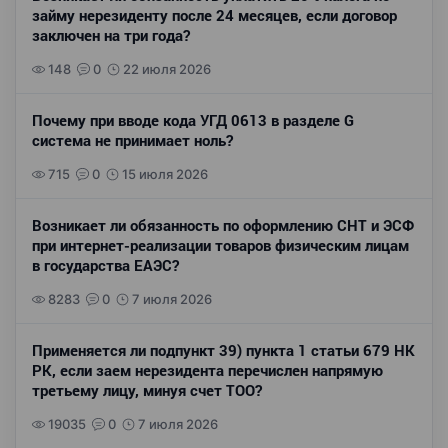
займу нерезиденту после 24 месяцев, если договор
заключен на три года?
148
0
22 июля 2026
Почему при вводе кода УГД 0613 в разделе G
система не принимает ноль?
715
0
15 июля 2026
Возникает ли обязанность по оформлению СНТ и ЭСФ
при интернет-реализации товаров физическим лицам
в государства ЕАЭС?
8283
0
7 июля 2026
Применяется ли подпункт 39) пункта 1 статьи 679 НК
РК, если заем нерезидента перечислен напрямую
третьему лицу, минуя счет ТОО?
19035
0
7 июля 2026