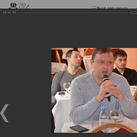
Вход для членов
18
из
44
☰ Меню
Главная страница
—
Презентации
—
ЭЛЕКТРОННЫЕ СЧЕТА-ФАКТУРЫ.
ВИРТУАЛЬНЫЙ СКЛАД.
ЭЛЕКТРОННЫЕ СЧЕТА-
ФАКТУРЫ. ВИРТУАЛЬНЫЙ
СКЛАД.
ЭЛЕКТРОННЫЕ СЧЕТА-ФАКТУРЫ. ВИРТУАЛЬНЫЙ
СКЛАД.
02.12.2017
Семинар с КГД и разработчиками