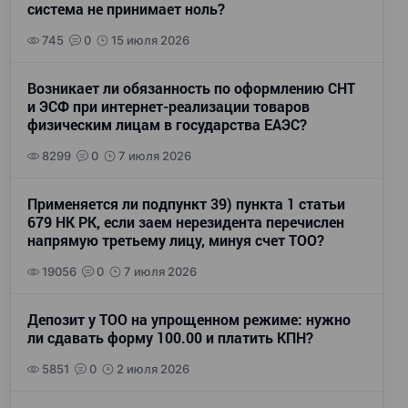
система не принимает ноль?
745
0
15 июля 2026
Возникает ли обязанность по оформлению СНТ
и ЭСФ при интернет-реализации товаров
физическим лицам в государства ЕАЭС?
8299
0
7 июля 2026
Применяется ли подпункт 39) пункта 1 статьи
679 НК РК, если заем нерезидента перечислен
напрямую третьему лицу, минуя счет ТОО?
19056
0
7 июля 2026
Депозит у ТОО на упрощенном режиме: нужно
ли сдавать форму 100.00 и платить КПН?
5851
0
2 июля 2026