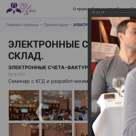
О проекте
Вопрос-ответ
Письма
Пр
18
из
44
Главная страница
—
Презентации
—
ЭЛЕКТРОННЫЕ СЧЕТА-ФАКТУРЫ.
ЭЛЕКТРОННЫЕ СЧЕТА-ФАК
СКЛАД.
ЭЛЕКТРОННЫЕ СЧЕТА-ФАКТУРЫ. ВИРТУАЛЬНЫЙ 
02.12.2017
Семинар с КГД и разработчиками