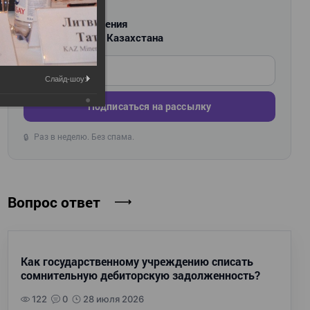
РАССЫЛКА
Новости и изменения
для бухгалтеров Казахстана
Введите ваш e-mail
Слайд-шоу:
Подписаться на рассылку
Раз в неделю. Без спама.
🔒
Вопрос ответ
Как государственному учреждению списать
сомнительную дебиторскую задолженность?
122
0
28 июля 2026